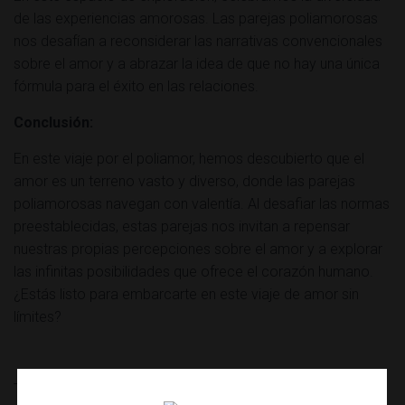
de las experiencias amorosas. Las parejas poliamorosas
nos desafían a reconsiderar las narrativas convencionales
sobre el amor y a abrazar la idea de que no hay una única
fórmula para el éxito en las relaciones.
Conclusión:
En este viaje por el poliamor, hemos descubierto que el
amor es un terreno vasto y diverso, donde las parejas
poliamorosas navegan con valentía. Al desafiar las normas
preestablecidas, estas parejas nos invitan a repensar
nuestras propias percepciones sobre el amor y a explorar
las infinitas posibilidades que ofrece el corazón humano.
¿Estás listo para embarcarte en este viaje de amor sin
límites?
También puedes seguirnos en
Facebook
,
Instagram
o