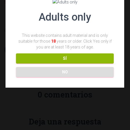
twitter
o volver a la
Página de inicio
Adults only
Categorías:
BLOG
This website contains adult material and is only
suitable for those
18
years or older. Click Yes only if
you are at least 18 years of age.
SÍ
NO
0 comentarios
Deja una respuesta