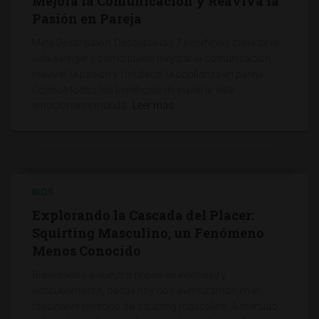
Mejora la Comunicación y Reaviva la
Pasión en Pareja
Meta Descripción: Descubre los 7 beneficios clave de la
vida swinger y cómo puede mejorar la comunicación,
reavivar la pasión y fortalecer la confianza en pareja.
Conoce todos los beneficios de explorar este
emocionante mundo.
Leer más
BLOG
Explorando la Cascada del Placer:
Squirting Masculino, un Fenómeno
Menos Conocido
Bienvenidos a nuestro rincón de intimidad y
descubrimiento, donde hoy nos aventuramos en el
fascinante territorio del squirting masculino. A menudo