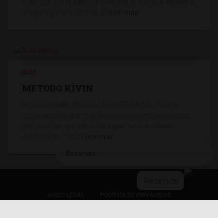
eclipsado por la atención centrada en el placer femenino,
el squirting masculino es un
Leer más
BLOG
METODO KIVIN
METODO KIVIN SEXO ORAL A OTRO NIVEL Todos
conocemos lo que es el Sexo oral, y como se practica,
pero para los que aún no lo sepan hare una breve
descripción. “Sexo
Leer más
Reservas:
Reservas
AVISO LEGAL
POLÍTICA DE PRIVACIDAD