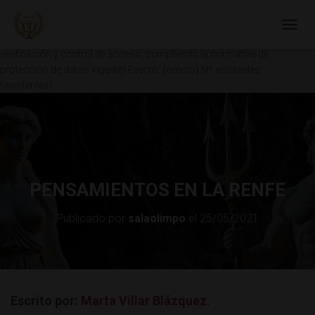
Nombre: {nombre} Email: {email} Tlfno: {Telefono} DNI: {DNI} (El acceso
al club es exclusivo para socios. El número de documento será
C
almacenado en la base de datos de Sala Olimpo con fines de
A
verificación y control de acceso, cumpliendo la normativa de
M
protección de datos vigente) Evento: {evento} Nº asistentes:
B
{asistentes}
I
A
R
M
O
D
O
D
PENSAMIENTOS EN LA RENFE
E
N
Publicado por
salaolimpo
el
25/05/2021
A
V
E
G
A
C
Escrito por:
Marta Villar Blázquez.
I