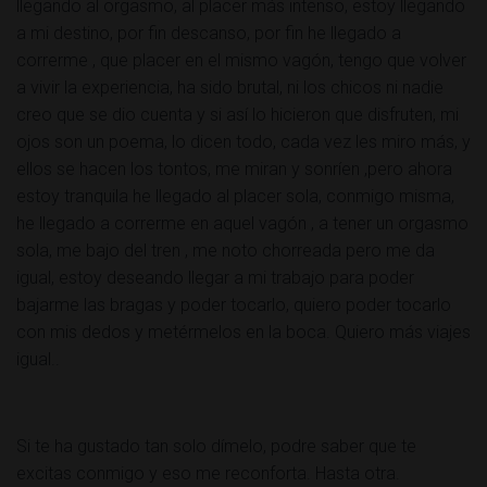
llegando al orgasmo, al placer más intenso, estoy llegando
a mi destino, por fin descanso, por fin he llegado a
correrme , que placer en el mismo vagón, tengo que volver
a vivir la experiencia, ha sido brutal, ni los chicos ni nadie
creo que se dio cuenta y si así lo hicieron que disfruten, mi
ojos son un poema, lo dicen todo, cada vez les miro más, y
ellos se hacen los tontos, me miran y sonríen ,pero ahora
estoy tranquila he llegado al placer sola, conmigo misma,
he llegado a correrme en aquel vagón , a tener un orgasmo
sola, me bajo del tren , me noto chorreada pero me da
igual, estoy deseando llegar a mi trabajo para poder
bajarme las bragas y poder tocarlo, quiero poder tocarlo
con mis dedos y metérmelos en la boca. Quiero más viajes
igual..
Si te ha gustado tan solo dímelo, podre saber que te
excitas conmigo y eso me reconforta. Hasta otra.