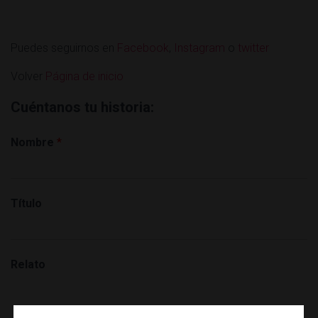
Puedes seguirnos en
Facebook
,
Instagram
o
twitter
Volver
Página de inicio
Cuéntanos tu historia:
Nombre
*
Título
Relato