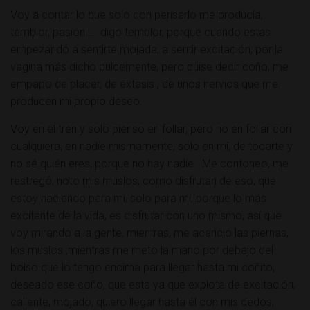
Ó
Voy a contar lo que solo con pensarlo me producía,
N
temblor, pasión…. digo temblor, porque cuando estas
empezando a sentirte mojada, a sentir excitación, por la
vagina más dicho dulcemente, pero quise decir coño, me
empapo de placer, de éxtasis , de unos nervios que me
producen mi propio deseo.
Voy en el tren y solo pienso en follar, pero no en follar con
cualquiera, en nadie mismamente, solo en mí, de tocarte y
no sé quién eres, porque no hay nadie. Me contoneo, me
restregó, noto mis muslos, como disfrutan de eso, que
estoy haciendo para mí, solo para mí, porque lo más
excitante de la vida, es disfrutar con uno mismo, así que
voy mirando a la gente, mientras, me acaricio las piernas,
los muslos ,mientras me meto la mano por debajo del
bolso que lo tengo encima para llegar hasta mi coñito,
deseado ese coño, que esta ya que explota de excitación,
caliente, mojado, quiero llegar hasta él con mis dedos,