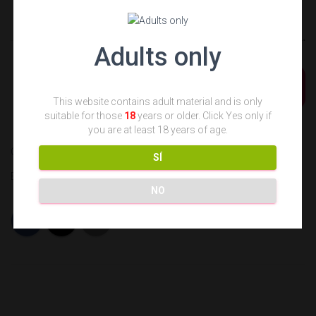
Adults only
ENVIAR
This website contains adult material and is only
suitable for those
18
years or older. Click Yes only if
you are at least 18 years of age.
Categorías:
RELATOS ERÓTICOS
UNCATEGORIZED
SÍ
Etiquetas:
liberal
relatos eróticos
swinger
NO