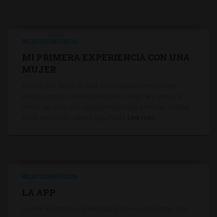
RELATOS ERÓTICOS
MI PRIMERA EXPERIENCIA CON UNA
MUJER
Escrito por: Nora de Raúl En la habitación del hotel
vestida con un camisón de blanco virginal y con una
venda tapando mis ojos como únicas prendas, estaba
yo de pie con la cabeza agachada
Leer más
RELATOS ERÓTICOS
LA APP
LA APP Escrito por: Elenaydavid No era muy tarde, mis