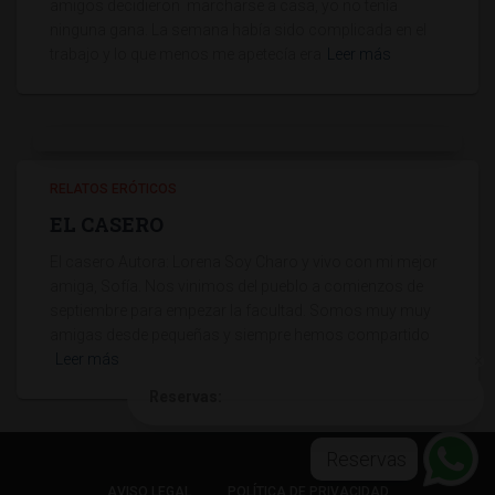
amigos decidieron marcharse a casa, yo no tenía
ninguna gana. La semana había sido complicada en el
trabajo y lo que menos me apetecía era
Leer más
RELATOS ERÓTICOS
EL CASERO
El casero Autora: Lorena Soy Charo y vivo con mi mejor
amiga, Sofía. Nos vinimos del pueblo a comienzos de
septiembre para empezar la facultad. Somos muy muy
amigas desde pequeñas y siempre hemos compartido
Leer más
Reservas:
Reservas
AVISO LEGAL
POLÍTICA DE PRIVACIDAD