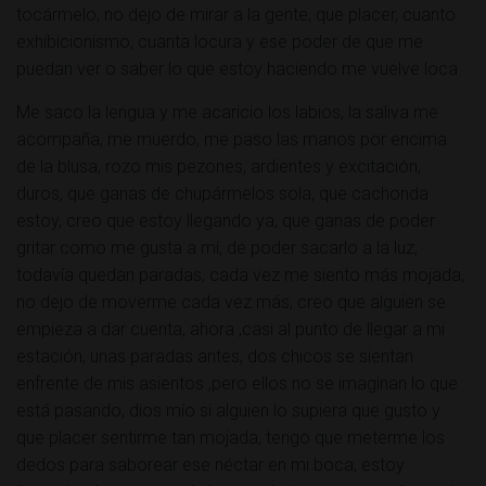
tocármelo, no dejo de mirar a la gente, que placer, cuanto
exhibicionismo, cuanta locura y ese poder de que me
puedan ver o saber lo que estoy haciendo me vuelve loca.
Me saco la lengua y me acaricio los labios, la saliva me
acompaña, me muerdo, me paso las manos por encima
de la blusa, rozo mis pezones, ardientes y excitación,
duros, que ganas de chupármelos sola, que cachonda
estoy, creo que estoy llegando ya, que ganas de poder
gritar como me gusta a mí, de poder sacarlo a la luz,
todavía quedan paradas, cada vez me siento más mojada,
no dejo de moverme cada vez más, creo que alguien se
empieza a dar cuenta, ahora ,casi al punto de llegar a mi
estación, unas paradas antes, dos chicos se sientan
enfrente de mis asientos ,pero ellos no se imaginan lo que
está pasando, dios mío si alguien lo supiera que gusto y
que placer sentirme tan mojada, tengo que meterme los
dedos para saborear ese néctar en mi boca, estoy